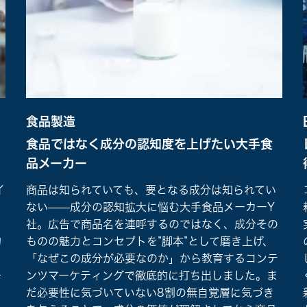
食品製造
食品ではなく成分の認知度を上げたい大手食
品メーカー
イ
商品は知られていても、要となる成分は知られてい
ー
ない——成分の認知拡大に悩む大手食品メーカーY
社。広告で商品名を連呼するのではなく、成分その
物
ものの魅力とコンセプトを”脚本”として磨き上げ、
を
「なぜこの成分が必要なのか」から教育するコンテ
告
ンツマーケティングで徹底的に打ち出しました。ま
だ必要性に気づいていない8割の無自覚層に気づき