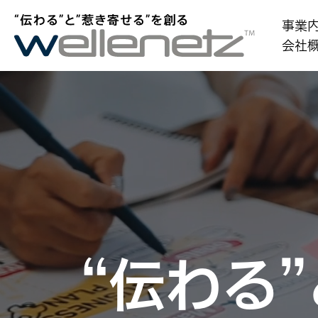
内
事業
容
会社
を
ス
キ
ッ
プ
“伝わる