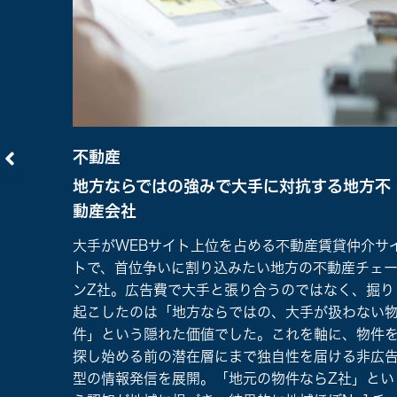
不動産
地方ならではの強みで大手に対抗する地方不
動産会社
く地方
大手がWEBサイト上位を占める不動産賃貸仲介サ
行く理由
トで、首位争いに割り込みたい地方の不動産チェ
え、空
ンZ社。広告費で大手と張り合うのではなく、掘り
化する
起こしたのは「地方ならではの、大手が扱わない
伴走
件」という隠れた価値でした。これを軸に、物件
ンテン
探し始める前の潜在層にまで独自性を届ける非広
宣伝」
型の情報発信を展開。「地元の物件ならZ社」とい