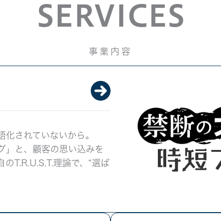
SERVICES
事業内容
語化されていないから。
グ」と、顧客の思い込みを
R.U.S.T.理論で、“選ば