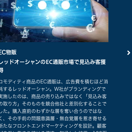
EC物販
保険
レッドオーシャンのEC通販市場で見込み客獲
差別
得
戦略
コモディティ商品のEC通販は、広告費を積むほど消
競合他
耗するレッドオーシャン。W社がブランディングで
勝負し
実施したのは、商品の売り込みではなく「見込み客
ブラン
の取り方」そのものを競合他社と差別化することで
も持っ
した。購入直前のわずかな層を奪い合うのではな
ィット
く、その手前の問題意識層・無自覚層を惹き寄せる
る」と
新たなフロントエンドマーケティングを設計。顧客
し、さ