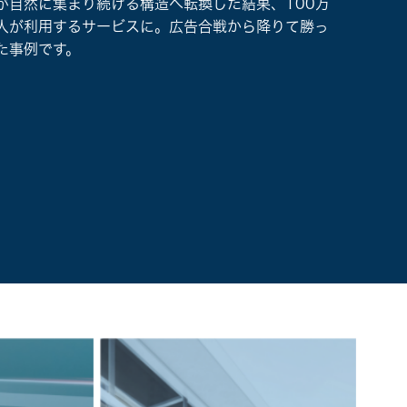
が自然に集まり続ける構造へ転換した結果、100万
倒」と
人が利用するサービスに。広告合戦から降りて勝っ
選ばれ
た事例です。
す。