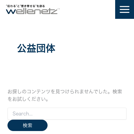
内
容
を
ス
キ
ッ
公益団体
プ
お探しのコンテンツを見つけられませんでした。検索
をお試しください。
検
索
対
象: