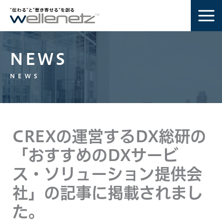
内
容
を
ス
NEWS
キ
ッ
NEWS
プ
CREXの運営するDX総研の
「おすすめのDXサービ
ス・ソリューション提供会
社」の記事に掲載されまし
た。